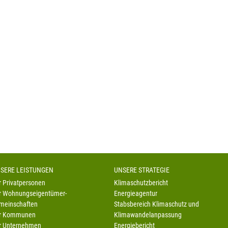
SERE LEISTUNGEN
UNSERE STRATEGIE
r Privatpersonen
Klimaschutzbericht
r Wohnungseigentümer-
Energieagentur
meinschaften
Stabsbereich Klimaschutz und
r Kommunen
Klimawandelanpassung
r Unternehmen
Energiebericht