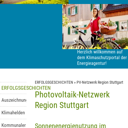
Herzlich willkommen auf
dem Klimaschutzportal der
Energieagentur!
ERFOLGSGESCHICHTEN
»
PV-Netzwerk Region Stuttgart
ERFOLGSGESCHICHTEN
Photovoltaik-Netzwerk
Auszeichnungen
Region Stuttgart
Klimahelden
Sonnenenergienutzung im
Kommunaler