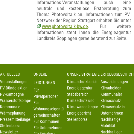
Informations-Veranstaltungen auch eine
neutrale und kostenlose Erstberatung zum
Thema Photovoltaik an. Informationen zum PV-
Netzwerk der Region Stuttgart erhalten Sie unter
www.photovoltaik-bw.de
. Für weitere
Informationen steht Ihnen die Energieagentur
Landkreis Göppingen gerne beratend zur Seite.
AKTUELLES
UNSERE
UNSERE STRATEGIE
ERFOLGSGESCHICH
Veranstaltungen
Klimaschutzbericht
Auszeichnungen
LEISTUNGEN
PV-Bündelaktion
Energieagentur
Klimahelden
Für
PV-Kampagne
Stabsbereich
Kommunaler
Privatpersonen
Wasserstoffkompetenzstelle
Klimaschutz und
Klimaschutz
Für
Kommunale
Klimawandelanpassung
Klimaschutz in
Wohnungseigentümer-
Wärmeplanung
Energiebericht
Unternehmen
gemeinschaften
Pressemitteilungen
Stellenbörse
Nachhaltige
Für Kommunen
Stellenbörse
Mobilität
Für Unternehmen
Newsletter
Nachhaltiger