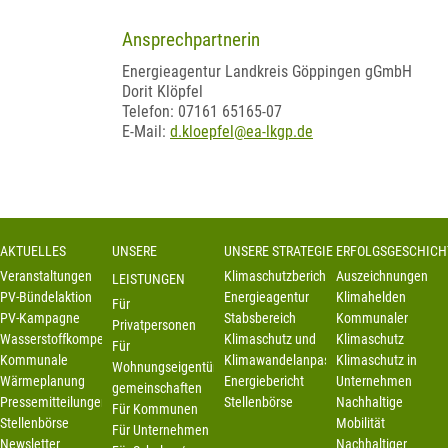
Ansprechpartnerin
Energieagentur Landkreis Göppingen gGmbH
Dorit Klöpfel
Telefon: 07161 65165-07
E-Mail:
d.kloepfel@ea-lkgp.de
AKTUELLES
UNSERE
UNSERE STRATEGIE
ERFOLGSGESCHICH
Veranstaltungen
Klimaschutzbericht
Auszeichnungen
LEISTUNGEN
PV-Bündelaktion
Energieagentur
Klimahelden
Für
PV-Kampagne
Stabsbereich
Kommunaler
Privatpersonen
Wasserstoffkompetenzstelle
Klimaschutz und
Klimaschutz
Für
Kommunale
Klimawandelanpassung
Klimaschutz in
Wohnungseigentümer-
Wärmeplanung
Energiebericht
Unternehmen
gemeinschaften
Pressemitteilungen
Stellenbörse
Nachhaltige
Für Kommunen
Stellenbörse
Mobilität
Für Unternehmen
Newsletter
Nachhaltiger