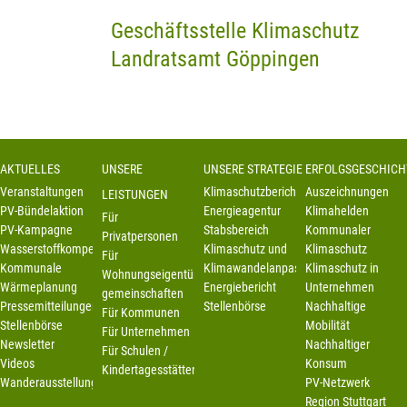
Geschäftsstelle Klimaschutz
Landratsamt Göppingen
AKTUELLES
UNSERE
UNSERE STRATEGIE
ERFOLGSGESCHICH
Veranstaltungen
Klimaschutzbericht
Auszeichnungen
LEISTUNGEN
PV-Bündelaktion
Energieagentur
Klimahelden
Für
PV-Kampagne
Stabsbereich
Kommunaler
Privatpersonen
Wasserstoffkompetenzstelle
Klimaschutz und
Klimaschutz
Für
Kommunale
Klimawandelanpassung
Klimaschutz in
Wohnungseigentümer-
Wärmeplanung
Energiebericht
Unternehmen
gemeinschaften
Pressemitteilungen
Stellenbörse
Nachhaltige
Für Kommunen
Stellenbörse
Mobilität
Für Unternehmen
Newsletter
Nachhaltiger
Für Schulen /
Videos
Konsum
Kindertagesstätten
Wanderausstellung
PV-Netzwerk
Region Stuttgart