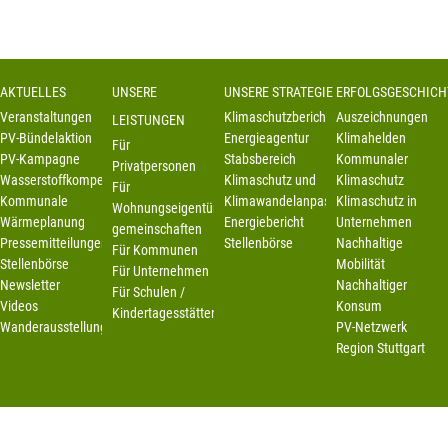
AKTUELLES
UNSERE
UNSERE STRATEGIE
ERFOLGSGESCHICH
Veranstaltungen
Klimaschutzbericht
Auszeichnungen
LEISTUNGEN
PV-Bündelaktion
Energieagentur
Klimahelden
Für
PV-Kampagne
Stabsbereich
Kommunaler
Privatpersonen
Wasserstoffkompetenzstelle
Klimaschutz und
Klimaschutz
Für
Kommunale
Klimawandelanpassung
Klimaschutz in
Wohnungseigentümer-
Wärmeplanung
Energiebericht
Unternehmen
gemeinschaften
Pressemitteilungen
Stellenbörse
Nachhaltige
Für Kommunen
Stellenbörse
Mobilität
Für Unternehmen
Newsletter
Nachhaltiger
Für Schulen /
Videos
Konsum
Kindertagesstätten
Wanderausstellung
PV-Netzwerk
Region Stuttgart