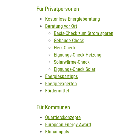
Für Privatpersonen
Kostenlose Energieberatung
Beratung vor Ort
Basis-Check zum Strom sparen
Gebäude-Check
Heiz-Check
Eignungs-Check Heizung
Solarwärme-Check
Eignungs-Check Solar
Energiespartipps
Energieexperten
Fördermittel
Für Kommunen
Quartierskonzepte
European Energy Award
Klimaimpuls