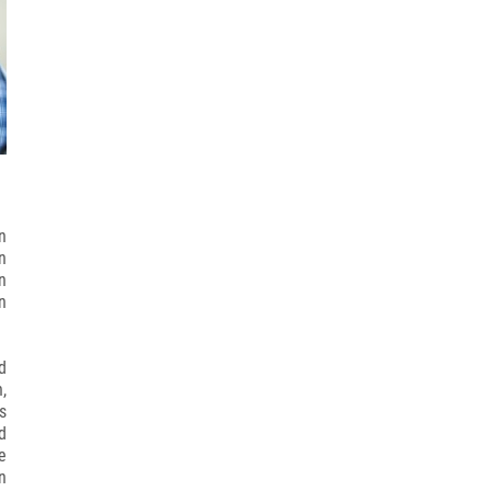
n
n
n
n
d
,
s
d
e
n