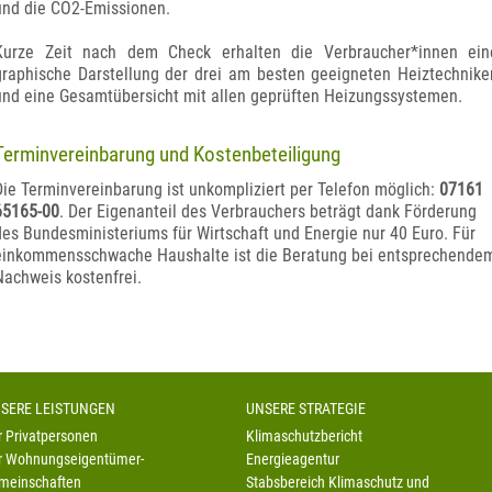
und die CO2-Emissionen.
Kurze Zeit nach dem Check erhalten die Verbraucher*innen ein
graphische Darstellung der drei am besten geeigneten Heiztechnike
und eine Gesamtübersicht mit allen geprüften Heizungssystemen.
Terminvereinbarung und Kostenbeteiligung
Die Terminvereinbarung ist unkompliziert per Telefon möglich:
07161
65165-00
. Der Eigenanteil des Verbrauchers beträgt dank Förderung
des Bundesministeriums für Wirtschaft und Energie nur 40 Euro. Für
einkommensschwache Haushalte ist die Beratung bei entsprechende
Nachweis kostenfrei.
SERE LEISTUNGEN
UNSERE STRATEGIE
r Privatpersonen
Klimaschutzbericht
r Wohnungseigentümer-
Energieagentur
meinschaften
Stabsbereich Klimaschutz und