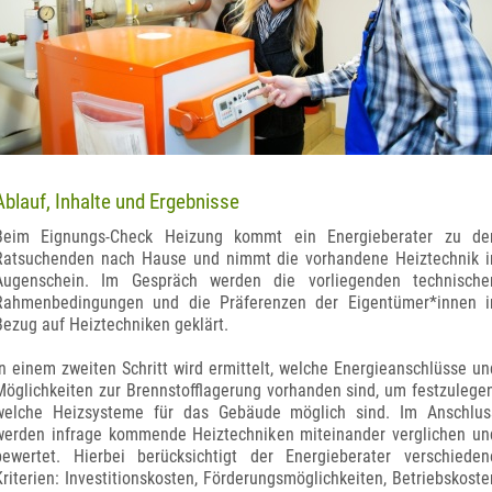
Ablauf, Inhalte und Ergebnisse
Beim Eignungs-Check Heizung kommt ein Energieberater zu de
Ratsuchenden nach Hause und nimmt die vorhandene Heiztechnik i
Augenschein. Im Gespräch werden die vorliegenden technische
Rahmenbedingungen und die Präferenzen der Eigentümer*innen i
Bezug auf Heiztechniken geklärt.
In einem zweiten Schritt wird ermittelt, welche Energieanschlüsse un
Möglichkeiten zur Brennstofflagerung vorhanden sind, um festzulegen
welche Heizsysteme für das Gebäude möglich sind. Im Anschlus
werden infrage kommende Heiztechniken miteinander verglichen un
bewertet. Hierbei berücksichtigt der Energieberater verschieden
Kriterien: Investitionskosten, Förderungsmöglichkeiten, Betriebskoste