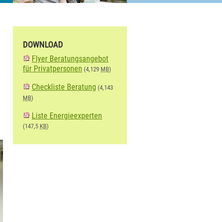
DOWNLOAD
Flyer Beratungsangebot
für Privatpersonen
(4,129
MB
)
Checkliste Beratung
(4,143
MB
)
Liste Energieexperten
(147,5
KB
)