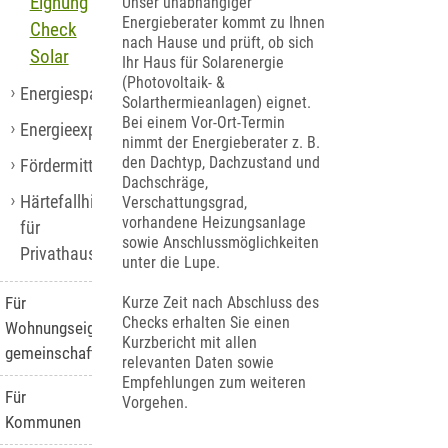
Eignungs-
Unser unabhängiger
Energieberater kommt zu Ihnen
Check
nach Hause und prüft, ob sich
Solar
Ihr Haus für Solarenergie
(Photovoltaik- &
Energiespartipps
Solarthermieanlagen) eignet.
Bei einem Vor-Ort-Termin
Energieexperten
nimmt der Energieberater z. B.
den Dachtyp, Dachzustand und
Fördermittel
Dachschräge,
Härtefallhilfen
Verschattungsgrad,
vorhandene Heizungsanlage
für
sowie Anschlussmöglichkeiten
Privathaushalte
unter die Lupe.
Kurze Zeit nach Abschluss des
Für
Checks erhalten Sie einen
Wohnungseigentümer-
Kurzbericht mit allen
gemeinschaften
relevanten Daten sowie
Empfehlungen zum weiteren
Für
Vorgehen.
Kommunen