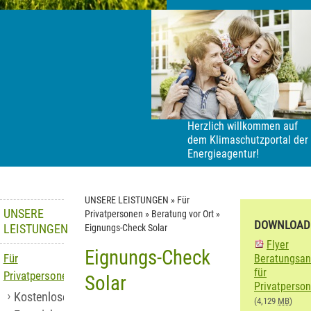
Herzlich willkommen auf
dem Klimaschutzportal der
Energieagentur!
UNSERE LEISTUNGEN
»
Für
UNSERE
Privatpersonen
»
Beratung vor Ort
»
DOWNLOAD
LEISTUNGEN
Eignungs-Check Solar
Flyer
Eignungs-Check
Für
Beratungsan
für
Privatpersonen
Solar
Privatperso
Kostenlose
(4,129
MB
)