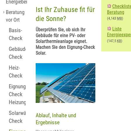
Energieberatung
Checklist
Ist Ihr Zuhause fit für
Beratung
Beratung
die Sonne?
(4,143
MB
)
vor Ort
Liste
Überprüfen Sie, ob sich Ihr
Basis-
Energieexpe
Gebäude für eine PV- oder
Check
Solarthermieanlage eignet.
(147,5
KB
)
Machen Sie den Eignung-Check
Gebäude-
Solar.
Check
Heiz-
Check
Eignungs-
Check
Heizung
Solarwärme-
Ablauf, Inhalte und
Check
Ergebnisse