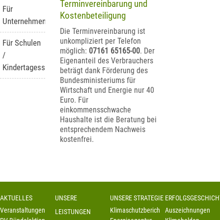
Terminvereinbarung und
Für
Kostenbeteiligung
Unternehmen
Die Terminvereinbarung ist
unkompliziert per Telefon
Für Schulen
möglich:
07161 65165-00
. Der
/
Eigenanteil des Verbrauchers
Kindertagesstätten
beträgt dank Förderung des
Bundesministeriums für
Wirtschaft und Energie nur 40
Euro. Für
einkommensschwache
Haushalte ist die Beratung bei
entsprechendem Nachweis
kostenfrei.
AKTUELLES
UNSERE
UNSERE STRATEGIE
ERFOLGSGESCHICH
Veranstaltungen
Klimaschutzbericht
Auszeichnungen
LEISTUNGEN