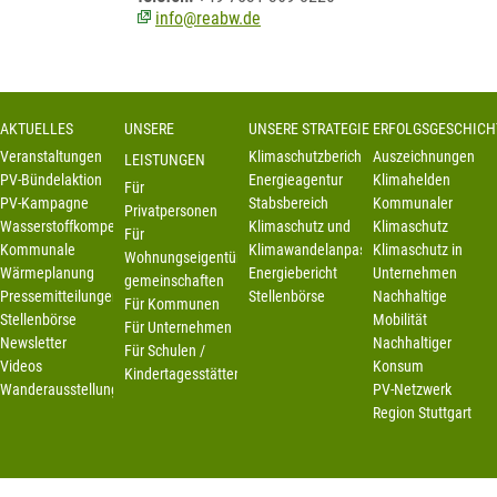
info@reabw.de
AKTUELLES
UNSERE
UNSERE STRATEGIE
ERFOLGSGESCHICH
Veranstaltungen
Klimaschutzbericht
Auszeichnungen
LEISTUNGEN
PV-Bündelaktion
Energieagentur
Klimahelden
Für
PV-Kampagne
Stabsbereich
Kommunaler
Privatpersonen
Wasserstoffkompetenzstelle
Klimaschutz und
Klimaschutz
Für
Kommunale
Klimawandelanpassung
Klimaschutz in
Wohnungseigentümer-
Wärmeplanung
Energiebericht
Unternehmen
gemeinschaften
Pressemitteilungen
Stellenbörse
Nachhaltige
Für Kommunen
Stellenbörse
Mobilität
Für Unternehmen
Newsletter
Nachhaltiger
Für Schulen /
Videos
Konsum
Kindertagesstätten
Wanderausstellung
PV-Netzwerk
Region Stuttgart