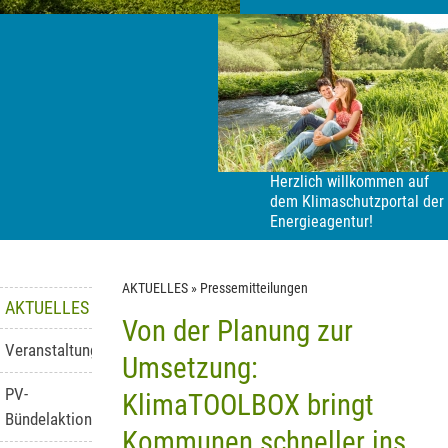
Herzlich willkommen auf
dem Klimaschutzportal der
Energieagentur!
AKTUELLES
»
Pressemitteilungen
AKTUELLES
Von der Planung zur
Veranstaltungen
Umsetzung:
PV-
KlimaTOOLBOX bringt
Bündelaktion
Kommunen schneller ins