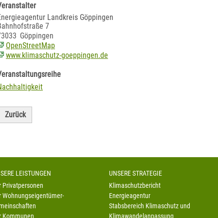
Veranstalter
Energieagentur Landkreis Göppingen
Bahnhofstraße 7
73033
Göppingen
OpenStreetMap
www.klimaschutz-goeppingen.de
Veranstaltungsreihe
Nachhaltigkeit
Zurück
SERE LEISTUNGEN
UNSERE STRATEGIE
r Privatpersonen
Klimaschutzbericht
r Wohnungseigentümer-
Energieagentur
meinschaften
Stabsbereich Klimaschutz und
r Kommunen
Klimawandelanpassung