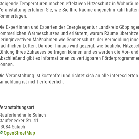
Steigende Temperaturen machen effektiven Hitzeschutz in Wohnräumen
Veranstaltung erfahren Sie, wie Sie Ihre Räume angenehm kühl halten
Sommertagen.
Die Expertinnen und Experten der Energieagentur Landkreis Göppinge
sommerlichen Wärmeschutzes und erläutern, warum Räume überhitzen
geringinvestiven Maßnahmen wie Sonnenschutz, der Vermeidung inne
nächtlichen Lüften. Darüber hinaus wird gezeigt, wie bauliche Hitze
Kühlung Ihres Zuhauses beitragen können und es werden die Vor- und 
Abschließend gibt es Informationen zu verfügbaren Förderprogrammen
können.
Die Veranstaltung ist kostenfrei und richtet sich an alle interessierte
Anmeldung ist nicht erforderlich.
Veranstaltungsort
Stauferlandhalle Salach
Staufenecker Str. 41
73084 Salach
OpenStreetMap