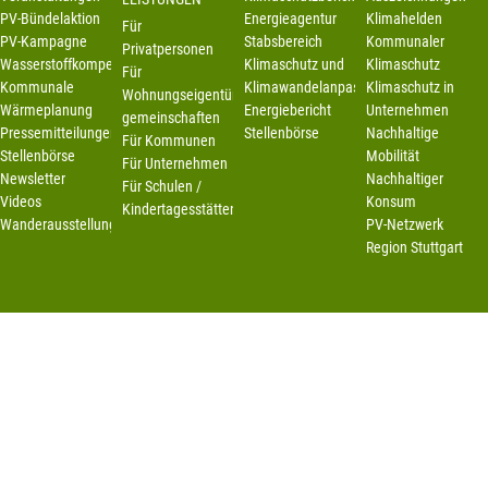
PV-Bündelaktion
Energieagentur
Klimahelden
Für
PV-Kampagne
Stabsbereich
Kommunaler
Privatpersonen
Wasserstoffkompetenzstelle
Klimaschutz und
Klimaschutz
Für
Kommunale
Klimawandelanpassung
Klimaschutz in
Wohnungseigentümer-
Wärmeplanung
Energiebericht
Unternehmen
gemeinschaften
Pressemitteilungen
Stellenbörse
Nachhaltige
Für Kommunen
Stellenbörse
Mobilität
Für Unternehmen
Newsletter
Nachhaltiger
Für Schulen /
Videos
Konsum
Kindertagesstätten
Wanderausstellung
PV-Netzwerk
Region Stuttgart